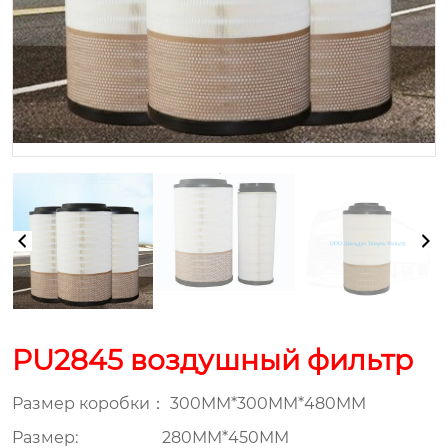
PU2845 воздушный фильтр
Размер коробки： 300MM*300MM*480MM
Pазмер: 280MM*450MM