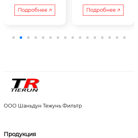
грузовиков

грузовиков

ьтры
Подробнее 🡥
Подробнее 🡥
Наименование

Наименование

1000FH Дизельная в
1000FH Дизельная в
ода отделяет фильт
ода отделяет фильт
ры

ры

издание

издание

Обычный. / нагрева
Обычный. / нагрева
ООО Шаньдун Тежунь Фильтр
емый / электропомп
емый / электропомп
а

а

Продукция