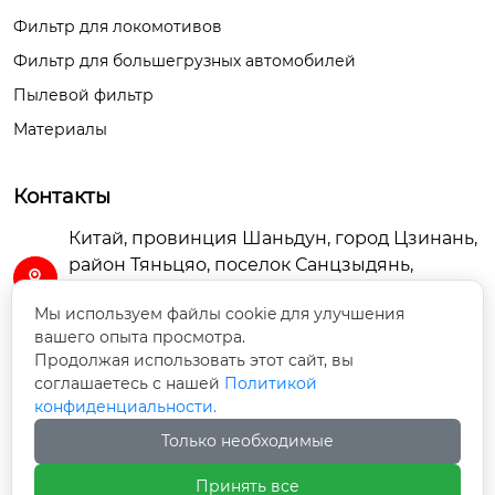
Техническое обслуж
Техническое обслуж
Фильтр для локомотивов
ивание пробег

ивание пробег

Фильтр для большегрузных автомобилей
фильтрующий элем
фильтрующий элем
Пылевой фильтр
ент 20 тысяч килом
ент 20 тысяч килом
етров. / электропом
етров. / электропом
Материалы
па фильтрующий эл
па фильтрующий эл
емент 50 тысяч кил
емент 50 тысяч кил
Контакты
ометров.

ометров.

Китай, провинция Шаньдун, город Цзинань,
район Тяньцяо, поселок Санцзыдянь,

габаритность

габаритность

промышленная зона Шаньдун Бяоши,
160*160*600 мм.

160*160*600 мм.

Мы используем файлы cookie для улучшения
помещение A3-102
вашего опыта просмотра.
Продолжая использовать этот сайт, вы
sdtierun@163.com

соглашаетесь с нашей
Политикой
Пригодный тип авт
Пригодный тип авт
конфиденциальности.
омобиля

омобиля

+86-13656369068

Стандартная модел
Стандартная модел
Только необходимые
ь грузовика

ь грузовика

Принять все