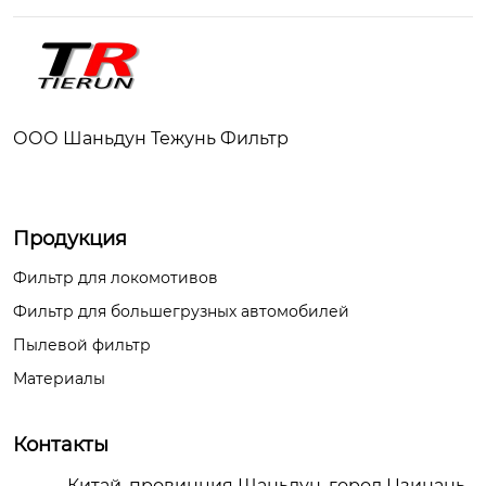
088035EPS-WB

Монтажный размер

1″ – 14 UNF

ООО Шаньдун Тежунь Фильтр
Внешний диаметр

108 мм.

Продукция
Фильтр для локомотивов
Высота:

Фильтр для большегрузных автомобилей
231 мм.

Пылевой фильтр
Материалы
Фильтрующая сред
а

Контакты
10 micron

Китай, провинция Шаньдун, город Цзинань,