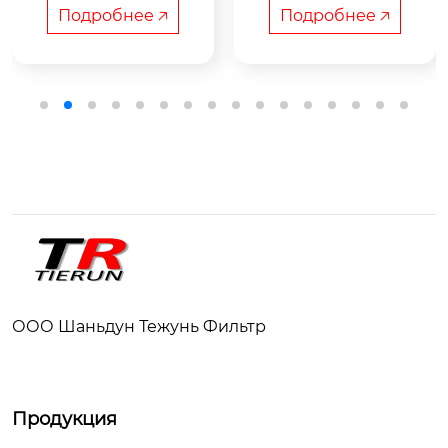
р

Подробнее 🡥
Подробнее 🡥
Применение: Газов
ая турбина, промы
шленная фильтраци
я, тип пульсирующе
й системы

Класс фильтрации: F
Продуктовые серии:

8 (EN 779)

Дизельный фильт
Размер: Номинальн
р，Spin-on  FF/WS

ый диаметр (наруж
ный) 324 мм, длина
 660 мм
Стиль продукта:

фильтра, Spin-on，3
0 micron

ООО Шаньдун Тежунь Фильтр
Марка производите
Продукция
ля:

TR
