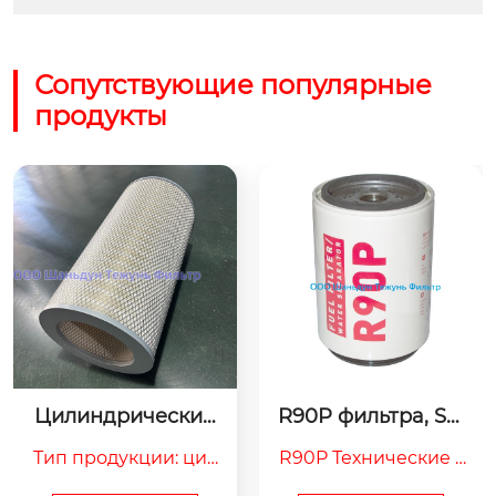
Сопутствующие популярные
продукты
Цилиндрический
R90P фильтра, Spi
 фильтр P191280
n-on，30 micron
Тип продукции: цил
R90P Технические х
индрический фильт
арактеристики
