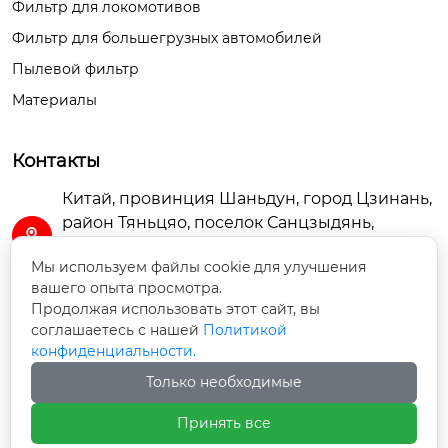
Фильтр для локомотивов
Фильтр для большегрузных автомобилей
Пылевой фильтр
Монтажный размер

1″-14

Материалы
Контакты
Тип соединения:

3.75 внутренней рез
Китай, провинция Шаньдун, город Цзинань,
ьбы

район Тяньцяо, поселок Санцзыдянь,

промышленная зона Шаньдун Бяоши,
Мы используем файлы cookie для улучшения
помещение A3-102
Рейтинг Micron:

вашего опыта просмотра.
Продолжая использовать этот сайт, вы
98% : 30 micron

sdtierun@163.com

соглашаетесь с нашей
Политикой
конфиденциальности.
+86-13656369068

Внешний диаметр

Только необходимые
4.4“（112 мм.）

Принять все
+8613656369068
