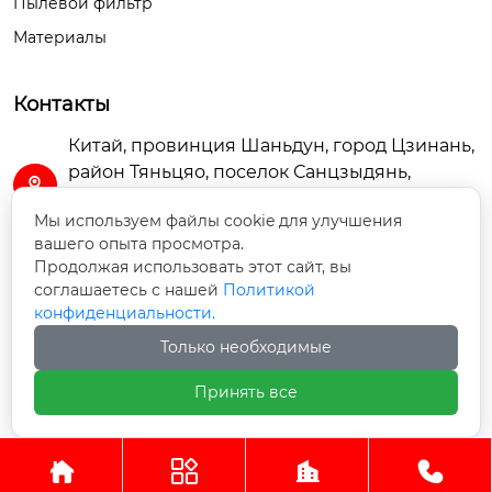
Пылевой фильтр
Монтажный размер

ент 20 тысяч килом
1″-14

етров. / электропом
Материалы
па фильтрующий эл
емент 50 тысяч кил
Контакты
Тип соединения:

ометров.

3.75 внутренней рез
Китай, провинция Шаньдун, город Цзинань,
ьбы

район Тяньцяо, поселок Санцзыдянь,

габаритность

промышленная зона Шаньдун Бяоши,
160*160*600 мм.

Мы используем файлы cookie для улучшения
помещение A3-102
Рейтинг Micron:

вашего опыта просмотра.
98% : 10 micron

Продолжая использовать этот сайт, вы
sdtierun@163.com

соглашаетесь с нашей
Политикой
Пригодный тип авт
конфиденциальности.
омобиля

+86-13656369068

Внешний диаметр

Стандартная модел
Только необходимые
4.4“（112 мм.）

ь грузовика

Принять все
+8613656369068

Пригодный двигате




ль

Авторское право©ООО Шаньдун Тежунь Фильтр