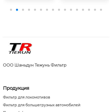
Продуктовые серии:

Наименование

Дизельный фильт
1000FH Дизельная в
р，Spin-on  FF/WS

ода отделяет фильт
ры

Стиль продукта:

фильтра, Spin-on，1
издание

0 micron

Обычный. / нагрева
ООО Шаньдун Тежунь Фильтр
емый / электропомп
а

Марка производите
Продукция
ля:

TR

Техническое обслуж
Фильтр для локомотивов
ивание пробег

Фильтр для большегрузных автомобилей
фильтрующий элем