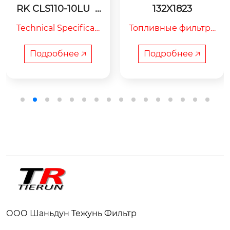
RK CLS110-10LU  Г
132X1823
азовый фильтр
Technical Specificati
Топливные фильтру
ons

ющие элементы TR
 защищают двигате
Подробнее 🡥
Подробнее 🡥
ль от абразивных ча
стиц, предотвращая 
преждевременный
 износ деталей.
Стиль продукта:

Газовый фильтр

номер изделия

RK CLS110-10LU

ООО Шаньдун Тежунь Фильтр
Внешний диаметр
