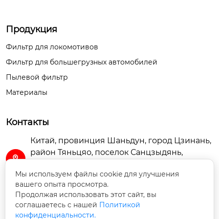
41 мм.

Продукция
длина

Фильтр для локомотивов
127 мм.

Фильтр для большегрузных автомобилей
Пылевой фильтр
вес‌。

Материалы
0.08 кг

Контакты
Фильтрующая сред
Китай, провинция Шаньдун, город Цзинань,
а

район Тяньцяо, поселок Санцзыдянь,

Степень точности 10

промышленная зона Шаньдун Бяоши,
Мы используем файлы cookie для улучшения
помещение A3-102
вашего опыта просмотра.
Продолжая использовать этот сайт, вы
соответствующий

sdtierun@163.com

соглашаетесь с нашей
Политикой
T88-085-02+A/B; J570
конфиденциальности.
0-1107200A; WP6126