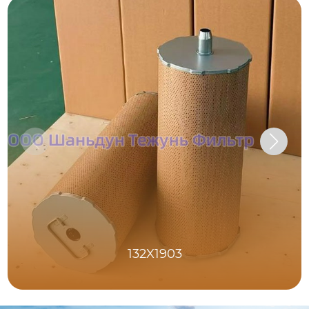
132X1903