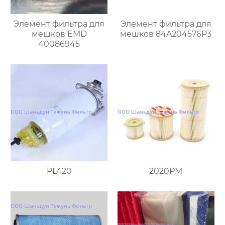
Элемент фильтра для
Элемент фильтра для
мешков EMD
мешков 84A204576P3
40086945
PL420
2020PM