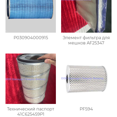
P030904000915
Элемент фильтра для
мешков AF25347
Технический паспорт
PF594
41C625459P1