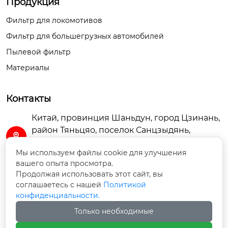
Продукция
Внешний диаметр

111,5 мм.

Фильтр для локомотивов
Фильтр для большегрузных автомобилей
Пылевой фильтр
длина

216,5 мм.

Материалы
Контакты
Монтажный размер

1″ – 14 UNS – 2B

Китай, провинция Шаньдун, город Цзинань,
район Тяньцяо, поселок Санцзыдянь,

промышленная зона Шаньдун Бяоши,
состоит из

Мы используем файлы cookie для улучшения
помещение A3-102
Герметичный пакет  
вашего опыта просмотра.
[1]

Продолжая использовать этот сайт, вы
sdtierun@163.com

соглашаетесь с нашей
Политикой
конфиденциальности.
+86-13656369068

вес‌。

Только необходимые
0.9 кг
