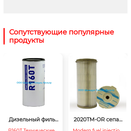
Сопутствующие популярные
продукты
Дизельный фильт
2020TM-OR сепар
р R160T, Volvo 11110
атор для отделен
R160T Технические х
Modern fuel injection 