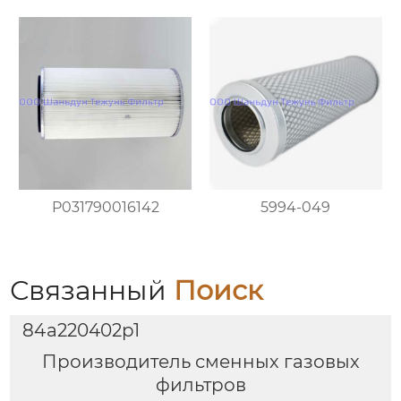
P031790016142
5994-049
Связанный
Поиск
84a220402p1
Производитель сменных газовых
фильтров