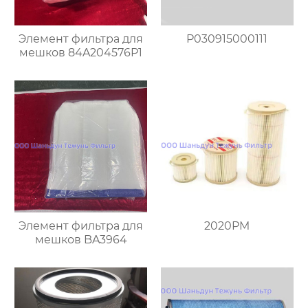
Элемент фильтра для
P030915000111
мешков 84A204576P1
Элемент фильтра для
2020PM
мешков BA3964