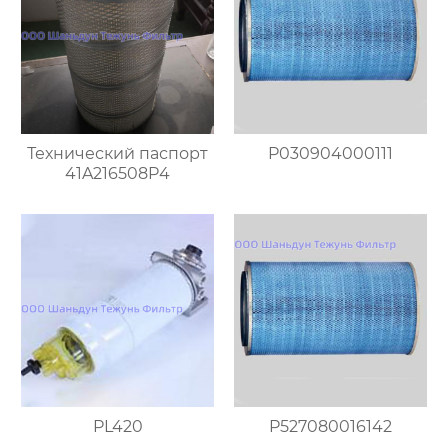
Технический паспорт
P030904000111
41A216508P4
PL420
P527080016142