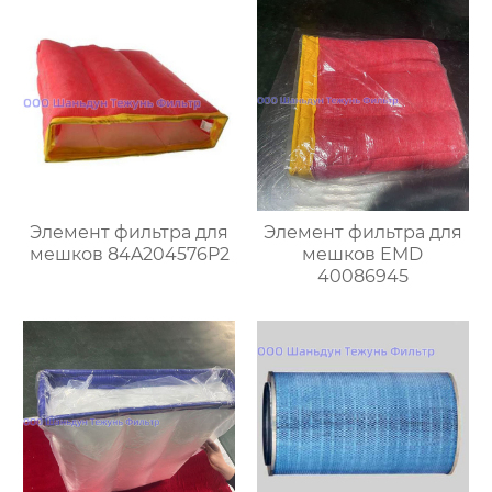
Элемент фильтра для
Элемент фильтра для
мешков 84A204576P2
мешков EMD
40086945